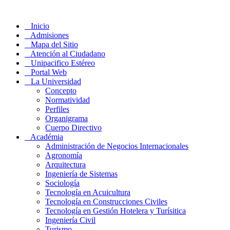
Inicio
Admisiones
Mapa del Sitio
Atención al Ciudadano
Unipacifico Estéreo
Portal Web
La Universidad
Concepto
Normatividad
Perfiles
Organigrama
Cuerpo Directivo
Académia
Administración de Negocios Internacionales
Agronomía
Arquitectura
Ingeniería de Sistemas
Sociología
Tecnología en Acuicultura
Tecnología en Construcciones Civiles
Tecnología en Gestión Hotelera y Turísitica
Ingeniería Civil
Turismo