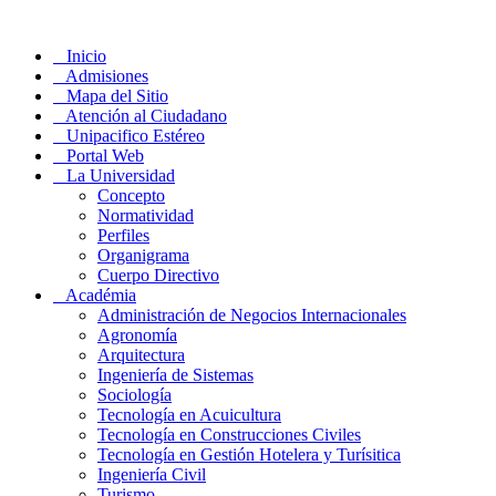
Inicio
Admisiones
Mapa del Sitio
Atención al Ciudadano
Unipacifico Estéreo
Portal Web
La Universidad
Concepto
Normatividad
Perfiles
Organigrama
Cuerpo Directivo
Académia
Administración de Negocios Internacionales
Agronomía
Arquitectura
Ingeniería de Sistemas
Sociología
Tecnología en Acuicultura
Tecnología en Construcciones Civiles
Tecnología en Gestión Hotelera y Turísitica
Ingeniería Civil
Turismo