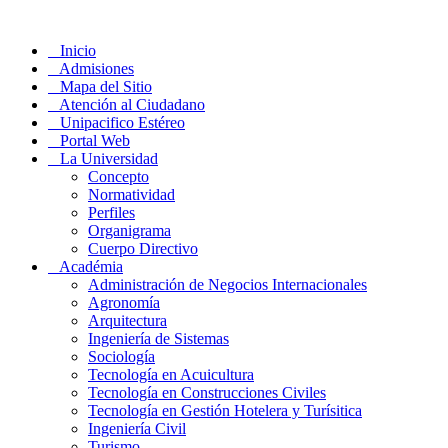
Inicio
Admisiones
Mapa del Sitio
Atención al Ciudadano
Unipacifico Estéreo
Portal Web
La Universidad
Concepto
Normatividad
Perfiles
Organigrama
Cuerpo Directivo
Académia
Administración de Negocios Internacionales
Agronomía
Arquitectura
Ingeniería de Sistemas
Sociología
Tecnología en Acuicultura
Tecnología en Construcciones Civiles
Tecnología en Gestión Hotelera y Turísitica
Ingeniería Civil
Turismo