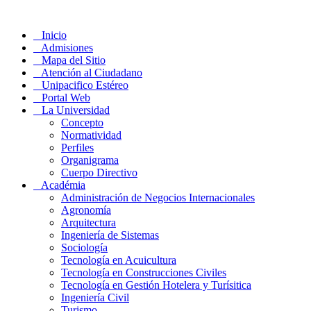
Inicio
Admisiones
Mapa del Sitio
Atención al Ciudadano
Unipacifico Estéreo
Portal Web
La Universidad
Concepto
Normatividad
Perfiles
Organigrama
Cuerpo Directivo
Académia
Administración de Negocios Internacionales
Agronomía
Arquitectura
Ingeniería de Sistemas
Sociología
Tecnología en Acuicultura
Tecnología en Construcciones Civiles
Tecnología en Gestión Hotelera y Turísitica
Ingeniería Civil
Turismo