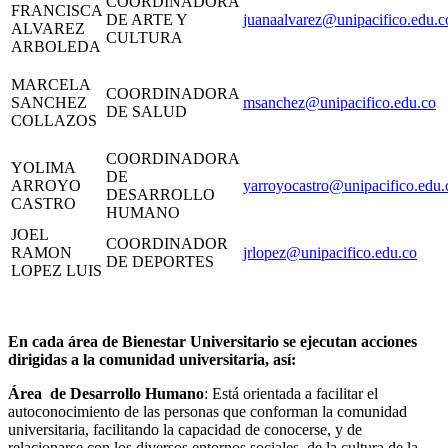
COORDINADORA
FRANCISCA
DE ARTE Y
juanaalvarez@unipacifico.edu.c
ALVAREZ
CULTURA
ARBOLEDA
MARCELA
COORDINADORA
SANCHEZ
msanchez@unipacifico.edu.co
DE SALUD
COLLAZOS
COORDINADORA
YOLIMA
DE
ARROYO
yarroyocastro@unipacifico.edu.
DESARROLLO
CASTRO
HUMANO
JOEL
COORDINADOR
RAMON
jrlopez@unipacifico.edu.co
DE DEPORTES
LOPEZ LUIS
En cada área de Bienestar Universitario se ejecutan acciones
dirigidas a la comunidad universitaria, así:
Área de Desarrollo Humano
: Está orientada a facilitar el
autoconocimiento de las personas que conforman la comunidad
universitaria, facilitando la capacidad de conocerse, y de
relacionarse con los diversos entornos sociales de la cultura de la