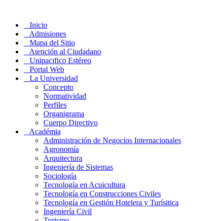
Inicio
Admisiones
Mapa del Sitio
Atención al Ciudadano
Unipacifico Estéreo
Portal Web
La Universidad
Concepto
Normatividad
Perfiles
Organigrama
Cuerpo Directivo
Académia
Administración de Negocios Internacionales
Agronomía
Arquitectura
Ingeniería de Sistemas
Sociología
Tecnología en Acuicultura
Tecnología en Construcciones Civiles
Tecnología en Gestión Hotelera y Turísitica
Ingeniería Civil
Turismo