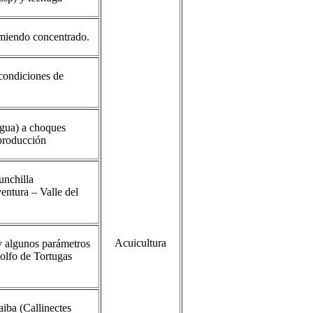
miendo concentrado.
 condiciones de
ngua) a choques
eproducción
unchilla
ntura – Valle del
Acuicultura
 y algunos parámetros
Golfo de Tortugas
aiba (Callinectes