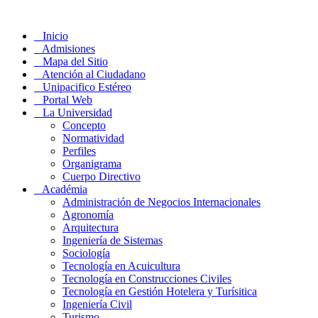
Inicio
Admisiones
Mapa del Sitio
Atención al Ciudadano
Unipacifico Estéreo
Portal Web
La Universidad
Concepto
Normatividad
Perfiles
Organigrama
Cuerpo Directivo
Académia
Administración de Negocios Internacionales
Agronomía
Arquitectura
Ingeniería de Sistemas
Sociología
Tecnología en Acuicultura
Tecnología en Construcciones Civiles
Tecnología en Gestión Hotelera y Turísitica
Ingeniería Civil
Turismo