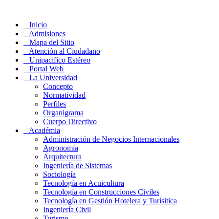
Inicio
Admisiones
Mapa del Sitio
Atención al Ciudadano
Unipacifico Estéreo
Portal Web
La Universidad
Concepto
Normatividad
Perfiles
Organigrama
Cuerpo Directivo
Académia
Administración de Negocios Internacionales
Agronomía
Arquitectura
Ingeniería de Sistemas
Sociología
Tecnología en Acuicultura
Tecnología en Construcciones Civiles
Tecnología en Gestión Hotelera y Turísitica
Ingeniería Civil
Turismo