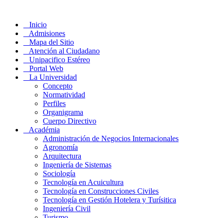
Inicio
Admisiones
Mapa del Sitio
Atención al Ciudadano
Unipacifico Estéreo
Portal Web
La Universidad
Concepto
Normatividad
Perfiles
Organigrama
Cuerpo Directivo
Académia
Administración de Negocios Internacionales
Agronomía
Arquitectura
Ingeniería de Sistemas
Sociología
Tecnología en Acuicultura
Tecnología en Construcciones Civiles
Tecnología en Gestión Hotelera y Turísitica
Ingeniería Civil
Turismo