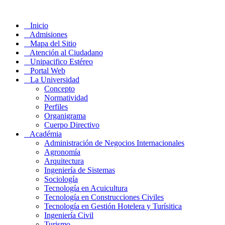
Inicio
Admisiones
Mapa del Sitio
Atención al Ciudadano
Unipacifico Estéreo
Portal Web
La Universidad
Concepto
Normatividad
Perfiles
Organigrama
Cuerpo Directivo
Académia
Administración de Negocios Internacionales
Agronomía
Arquitectura
Ingeniería de Sistemas
Sociología
Tecnología en Acuicultura
Tecnología en Construcciones Civiles
Tecnología en Gestión Hotelera y Turísitica
Ingeniería Civil
Turismo